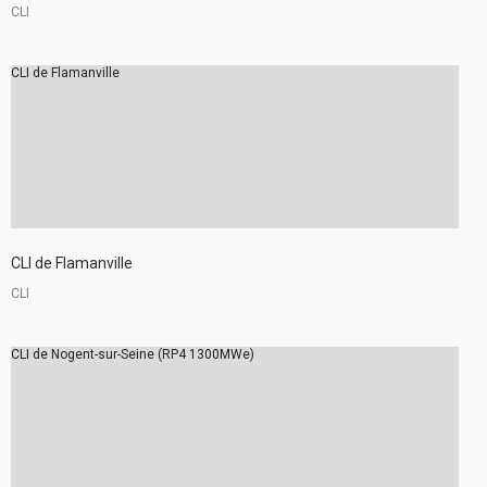
CLI
CLI de Flamanville
CLI de Flamanville
CLI
CLI de Nogent-sur-Seine (RP4 1300MWe)