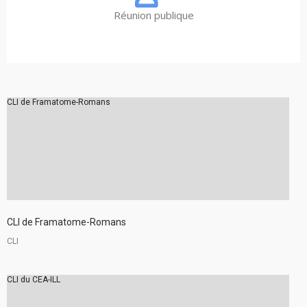
Réunion publique
CLI de Framatome-Romans
CLI de Framatome-Romans
CLI
CLI du CEA-ILL